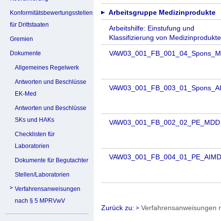
Arbeitsgruppe Medizinprodukte
Konformitätsbewertungsstellen
für Drittstaaten
Arbeitshilfe: Einstufung und
Klassifizierung von Medizinprodukt
Gremien
VAW03_001_FB_001_04_Spons_
Dokumente
Allgemeines Regelwerk
Antworten und Beschlüsse
VAW03_001_FB_003_01_Spons_A
EK-Med
Antworten und Beschlüsse
SKs und HAKs
VAW03_001_FB_002_02_PE_MDD
Checklisten für
Laboratorien
VAW03_001_FB_004_01_PE_AIM
Dokumente für Begutachter
Stellen/Laboratorien
Verfahrensanweisungen
nach § 5 MPRVwV
Zurück zu:
Verfahrensanweisungen