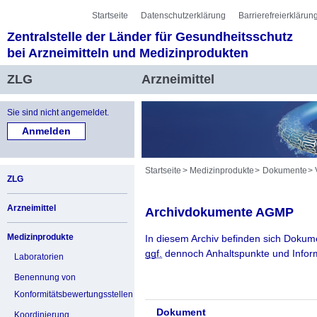
Sprung zur Servicenavigation
Sprung zur Hauptnavigation
Sprung zur Unternavigation
Sprung zur Suche
Sprung zum Inhalt
Sprung zum Fußbereich
Startseite
Datenschutzerklärung
Barrierefreierklärun
Zentralstelle der Länder für Gesundheitsschutz
bei Arzneimitteln und Medizinprodukten
ZLG
Arzneimittel
Sie sind nicht angemeldet.
Startseite
Medizinprodukte
Dokumente
ZLG
Arzneimittel
Archivdokumente AGMP
Medizinprodukte
In diesem Archiv befinden sich Dokum
ggf.
dennoch Anhaltspunkte und Inform
Laboratorien
Benennung von
Konformitätsbewertungsstellen
Dokument
Koordinierung