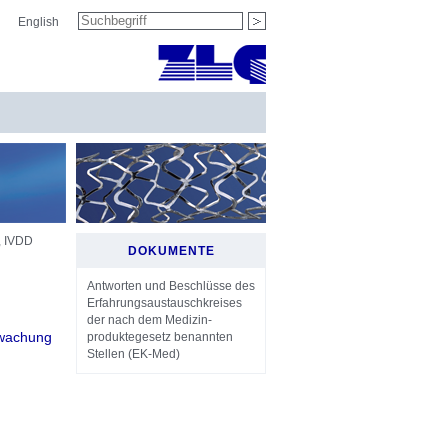
Suchbegriff
English
suchen
 IVDD
DOKUMENTE
Antworten und Beschlüsse des
Erfahrungs­austausch­kreises
der nach dem Medizin­
rwachung
produkte­gesetz benannten
Stellen (EK-Med)