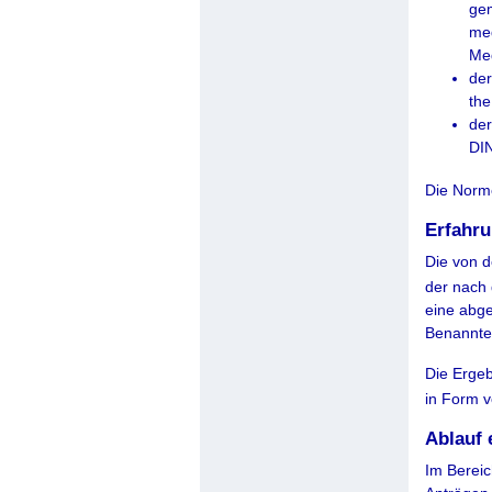
gem
med
Med
der
the
der
DI
Die Norme
Erfahr
Die von 
der nach
eine abge
Benannten
Die Ergeb
in Form 
Ablauf
Im Bereic