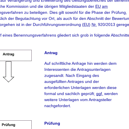
 auf Verlängerung und Erweiterung des Geltungsbereiches der Benenn
he Kommission und die übrigen Mitgliedstaaten der
EU
am
sverfahren zu beteiligen. Dies gilt sowohl für die Phase der Prüfung,
ßlich der Begutachtung vor Ort, als auch für den Abschnitt der Bewertu
rgehen ist in der Durchführungsverordnung (
EU
)
Nr.
920/2013 geregel
f eines Benennungsverfahrens gliedert sich grob in folgende Abschnitt
Antrag
Auf schriftliche Anfrage hin werden dem
Interessenten die Antragsunterlagen
zugesandt. Nach Eingang des
ausgefüllten Antrages und der
erforderlichen Unterlagen werden diese
formal und sachlich geprüft;
ggf.
werden
weitere Unterlagen vom Antragsteller
nachgefordert.
Prüfung