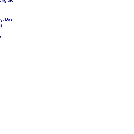
ung die
ng. Das
t.
e: