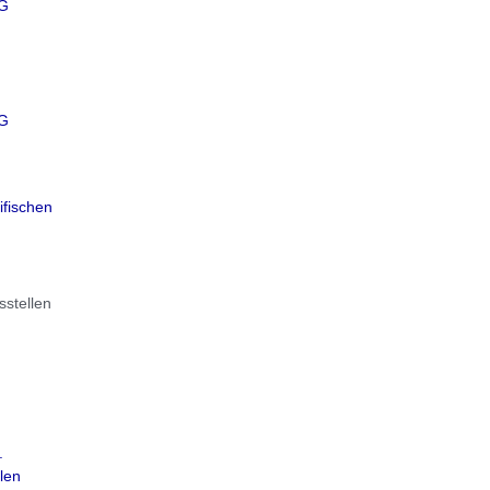
WG
WG
ifischen
sstellen
.
len