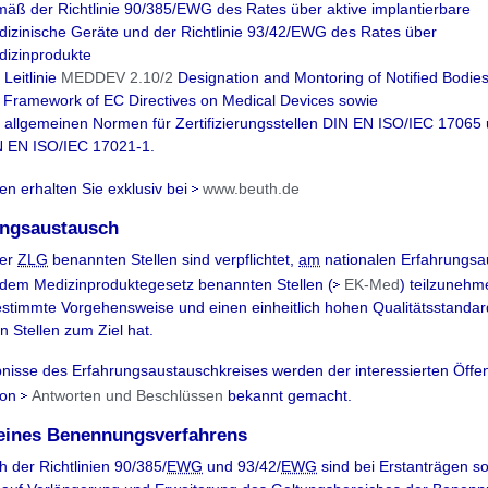
äß der Richtlinie 90/385/EWG des Rates über aktive implantierbare
izinische Geräte und der Richtlinie 93/42/EWG des Rates über
izinprodukte
 Leitlinie
MEDDEV 2.10/2
Designation and Montoring of Notified Bodies
 Framework of EC Directives on Medical Devices sowie
 allgemeinen Normen für Zertifizierungsstellen DIN EN ISO/IEC 17065
N EN ISO/IEC 17021-1.
n erhalten Sie exklusiv bei
www.beuth.de
ungsaustausch
der
ZLG
benannten Stellen sind verpflichtet,
am
nationalen Erfahrungsa
 dem Medizinproduktegesetz benannten Stellen (
EK-Med
) teilzunehm
stimmte Vorgehensweise und einen einheitlich hohen Qualitätsstandar
 Stellen zum Ziel hat.
nisse des Erfahrungsaustauschkreises werden der interessierten Öffent
von
Antworten und Beschlüssen
bekannt gemacht.
 eines Benennungsverfahrens
h der Richtlinien 90/385/
EWG
und 93/42/
EWG
sind bei Erstanträgen s