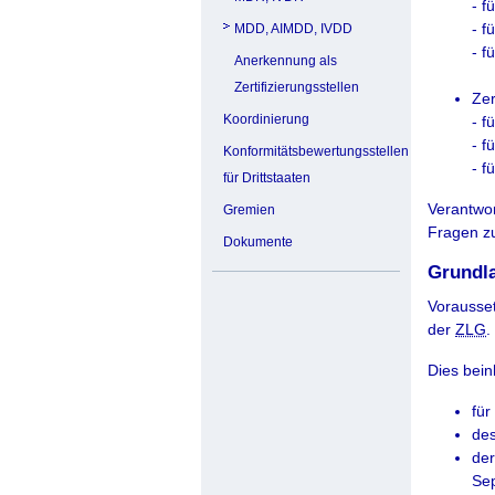
- f
- f
MDD, AIMDD, IVDD
- f
Anerkennung als
Zertifizierungsstellen
Zer
Koordinierung
- f
- f
Konformitätsbewertungsstellen
- f
für Drittstaaten
Verantwor
Gremien
Fragen zu
Dokumente
Grundl
Vorausset
der
ZLG
.
Dies beinh
für
de
der
Sep