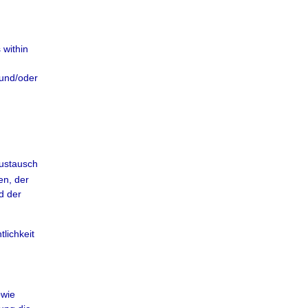
 within
 und/oder
ustausch
en, der
d der
lichkeit
owie