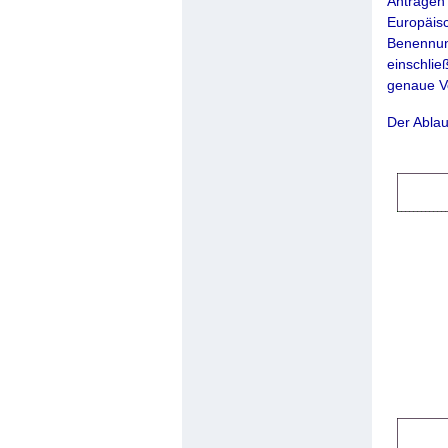
Anträgen
Europäisc
Benennung
einschlie
genaue Vo
Der Ablau