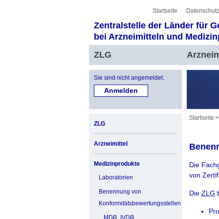
Sprung zur Servicenavigation
Sprung zur Hauptnavigation
Sprung zur Unternavigation
Sprung zur Suche
Sprung zum Inhalt
Sprung zum Fußbereich
Startseite
Datenschutz
Zentralstelle der Länder für 
bei Arzneimitteln und Medizi
ZLG
Arzneim
Sie sind nicht angemeldet.
Startseite
ZLG
Arzneimittel
Benenn
Medizinprodukte
Die Fachg
von Zerti
Laboratorien
Benennung von
Die
ZLG
b
Konformitätsbewertungsstellen
Pro
MDR, IVDR