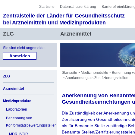
Sprung zur Servicenavigation
Sprung zur Hauptnavigation
Sprung zur Unternavigation
Sprung zur Suche
Sprung zum Inhalt
Sprung zum Fußbereich
Startseite
Datenschutzerklärung
Barrierefreierklärun
Zentralstelle der Länder für Gesundheitsschutz
bei Arzneimitteln und Medizinprodukten
ZLG
Arzneimittel
Sie sind nicht angemeldet.
Startseite
Medizinprodukte
Benennung vo
ZLG
Anerkennung als Zertifizierungsstellen
Arzneimittel
Anerkennung von Benannten S
Medizinprodukte
Gesundheitseinrichtungen u
Laboratorien
Die Zuständigkeit der Anerkennung u
Benennung von
Zertifizierung von Gesundheitseinrich
Konformitätsbewertungsstellen
als für Benannte Stelle zuständige Be
Benannte Stellen/Zertifizierungsstellen
MDR, IVDR