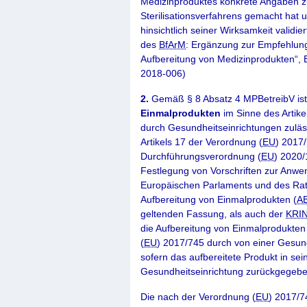
Medizinproduktes konkrete Angaben 
Sterilisationsverfahrens gemacht hat
hinsicht­lich seiner Wirksamkeit valid
des
BfArM
: Ergänzung zur Empfehlung
Aufbereitung von Medizinprodukten“, E
2018-006)
2.
Gemäß § 8 Absatz 4 MPBetreibV ist
Einmalprodukten
im Sinne des Artik
durch Gesundheitseinrichtungen zuläs
Artikels 17 der Verordnung (
EU
) 2017/
Durchführungsverordnung (
EU
) 2020
Festlegung von Vorschriften zur Anwe
Europäischen Parlaments und des Rate
Aufbereitung von Einmalprodukten (
AB
geltenden Fassung, als auch der
KRI
die Aufbereitung von Einmalprodukten
(
EU
) 2017/745 durch von einer Gesund
sofern das aufbereitete Produkt in se
Gesundheitseinrichtung zurückgegebe
Die nach der Verordnung (
EU
) 2017/7