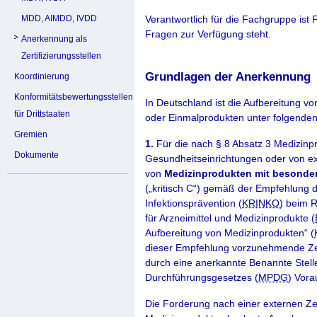
MDD, AIMDD, IVDD
Verantwortlich für die Fachgruppe ist
Fragen zur Verfügung steht.
Anerkennung als
Zertifizierungsstellen
Grundlagen der Anerkennung
Koordinierung
Konformitätsbewertungsstellen
In Deutschland ist die Aufbereitung vo
für Drittstaaten
oder Einmal­produkten unter folgende
Gremien
1.
Für die nach § 8 Absatz 3 Medizinp
Dokumente
Gesundheitseinrichtungen oder von ex
von
Medizinprodukten mit besonder
(„kritisch C“) gemäß der Empfehlung
Infektionsprävention (
KRINKO
) beim R
für Arzneimittel und Medizinprodukte (
Aufbereitung von Medizinprodukten“ (
dieser Empfehlung vorzu­nehmende Ze
durch eine anerkannte Benannte Stell
Durchführungsgesetzes (
MPDG
) Vora
Die Forderung nach einer externen Zert