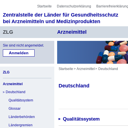
Sprung zur Servicenavigation
Sprung zur Hauptnavigation
Sprung zur Unternavigation
Sprung zur Suche
Sprung zum Inhalt
Sprung zum Fußbereich
Startseite
Datenschutzerklärung
Barrierefreierklärun
Zentralstelle der Länder für Gesundheitsschutz
bei Arzneimitteln und Medizinprodukten
ZLG
Arzneimittel
Sie sind nicht angemeldet.
Startseite
Arzneimittel
Deutschland
ZLG
Arzneimittel
Deutschland
Deutschland
Qualitätssystem
Glossar
Länderbehörden
Qualitätssystem
Ländergremien