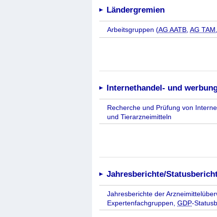
Ländergremien
Arbeitsgruppen (
AG AATB
,
AG TAM
Internethandel- und werbun
Recherche und Prüfung von Interne
und Tierarzneimitteln
Jahresberichte/Statusberich
Jahresberichte der Arzneimittelübe
Expertenfachgruppen,
GDP
-Status