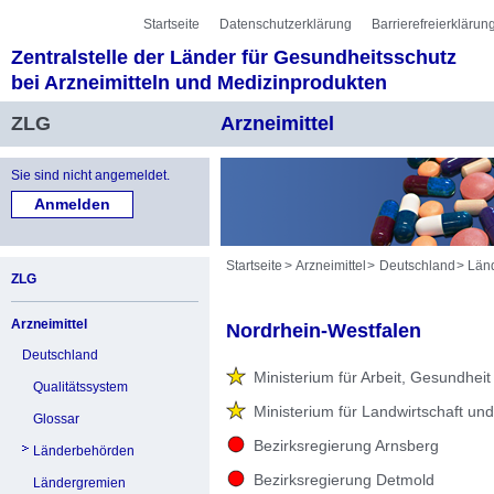
Sprung zur Servicenavigation
Sprung zur Hauptnavigation
Sprung zur Unternavigation
Sprung zur Suche
Sprung zum Inhalt
Sprung zum Fußbereich
Startseite
Datenschutzerklärung
Barrierefreierklärun
Zentralstelle der Länder für Gesundheitsschutz
bei Arzneimitteln und Medizinprodukten
ZLG
Arzneimittel
Sie sind nicht angemeldet.
Startseite
Arzneimittel
Deutschland
Län
ZLG
Arzneimittel
Nordrhein-Westfalen
Deutschland
Ministerium für Arbeit, Gesundhei
Qualitätssystem
Ministerium für Landwirtschaft u
Glossar
Bezirksregierung Arnsberg
Länderbehörden
Bezirksregierung Detmold
Ländergremien