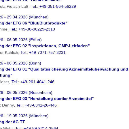
iela Pietsch-Laß
, Tel.: +49-351-564-56229
26 - 29.04.2026 (München)
ung der EFG 06 "Blut/Blutprodukte"
ahme
, Tel.: +49-30-90229-2310
6 - 06.05.2026 (Erfurt)
ung der EFG 02 "Inspektionen, GMP-Leitfaden"
er Kahlich
, Tel.: +49-7071-757-3231
26 - 06.05.2026 (Bonn)
ung der EFG 01 "Qualitätssicherung Arzneimittelüberwachung und 
chung"
leiter
, Tel.: +49-261-4041-246
26 - 06.05.2026 (Rosenheim)
ng der EFG 03 "Herstellung steriler Arzneimittel"
k Denny
, Tel.: +49-6341-26-446
26 - 19.05.2026 (München)
ung der AG TT
ich Wehr
, Tel.: +49-89-9214-3564