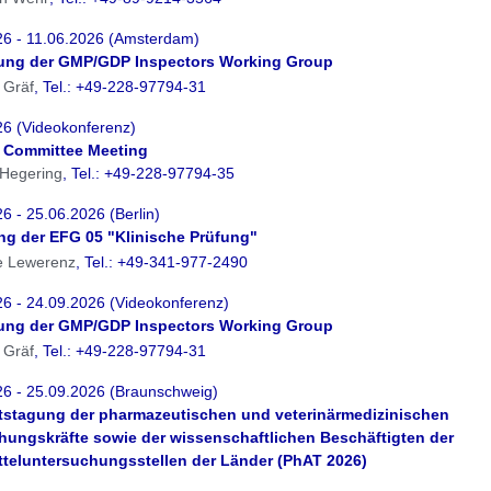
26 - 11.06.2026 (Amsterdam)
zung der GMP/GDP Inspectors Working Group
 Gräf
, Tel.: +49-228-97794-31
26 (Videokonferenz)
S Committee Meeting
 Hegering
, Tel.: +49-228-97794-35
6 - 25.06.2026 (Berlin)
ung der EFG 05 "Klinische Prüfung"
e Lewerenz
, Tel.: +49-341-977-2490
6 - 24.09.2026 (Videokonferenz)
zung der GMP/GDP Inspectors Working Group
 Gräf
, Tel.: +49-228-97794-31
26 - 25.09.2026 (Braunschweig)
itstagung der pharmazeutischen und veterinärmedizinischen
ungskräfte sowie der wissenschaftlichen Beschäftigten der
tteluntersuchungsstellen der Länder (PhAT 2026)