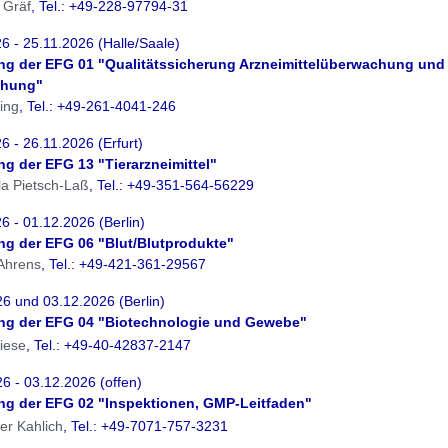
 Gräf
, Tel.: +49-228-97794-31
6 - 25.11.2026 (Halle/Saale)
ung der EFG 01 "Qualitätssicherung Arzneimittelüberwachung und 
chung"
ring
, Tel.: +49-261-4041-246
6 - 26.11.2026 (Erfurt)
ung der EFG 13 "Tierarzneimittel"
la Pietsch-Laß
, Tel.: +49-351-564-56229
6 - 01.12.2026 (Berlin)
ung der EFG 06 "Blut/Blutprodukte"
 Ahrens
, Tel.: +49-421-361-29567
6 und 03.12.2026 (Berlin)
ung der EFG 04 "Biotechnologie und Gewebe"
iese
, Tel.: +49-40-42837-2147
6 - 03.12.2026 (offen)
ung der EFG 02 "Inspektionen, GMP-Leitfaden"
er Kahlich
, Tel.: +49-7071-757-3231