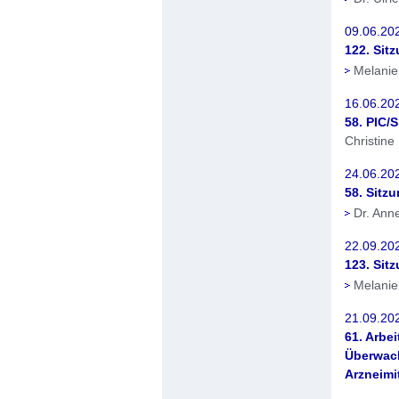
09.06.20
122. Sit
Melanie
16.06.20
58. PIC/
Christine
24.06.202
58. Sitz
Dr. Ann
22.09.202
123. Sit
Melanie
21.09.20
61. Arbe
Überwach
Arzneimi