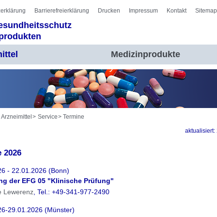
erklärung
Barrierefreierklärung
Drucken
Impressum
Kontakt
Sitemap
Gesundheitsschutz
nprodukten
ittel
Medizinprodukte
Arzneimittel
Service
Termine
aktualisiert
e 2026
26 - 22.01.2026 (Bonn)
ung der EFG 05 "Klinische Prüfung"
e Lewerenz
, Tel.: +49-341-977-2490
26-29.01.2026 (Münster)