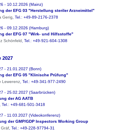
6 - 10.12.2026 (Mainz)
ng der EFG 03 "Herstellung steriler Arzneimittel"
ta Gerig
, Tel.: +49-89-2176-2378
26 - 09.12.2026 (Hamburg)
ung der EFG 07 "Wirk- und Hilfsstoffe"
nz Schönfeld
,
Tel.: +49-921-604-1308
e 2027
27 - 21.01.2027 (Bonn)
ung der EFG 05 "Klinische Prüfung"
e Lewerenz
, Tel.: +49-341-977-2490
27 - 25.02.2027 (Saarbrücken)
zung der AG AATB
, Tel.: +49-681-501-3418
7 - 11.03.2027 (Videokonferenz)
zung der GMP/GDP Inspectors Working Group
 Gräf
, Tel.: +49-228-97794-31