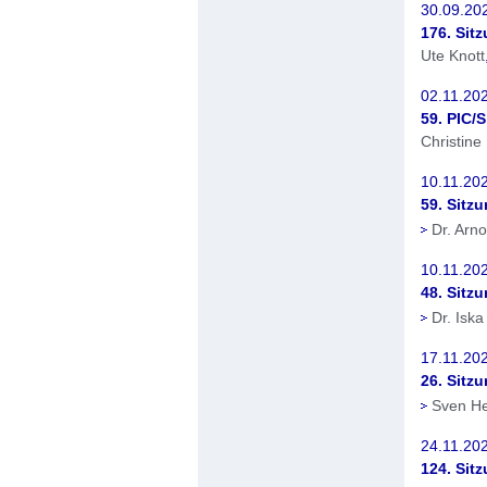
30.09.20
176. Sit
Ute Knott
02.11.202
59. PIC/
Christine
10.11.202
59. Sitz
Dr. Arn
10.11.20
48. Sitz
Dr. Isk
17.11.202
26. Sitz
Sven H
24.11.20
124. Sit