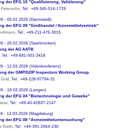
ung der EFG 10 "Qualifizierung, Validierung"
g Petersohn
, Tel.: +49-345-514-1729
6 - 05.02.2026 (Darmstadt)
ung der EFG 09 "Großhandel / Arzneimittelvertrieb"
erdmann
, Tel.: +49-211-475-3015
26 - 26.02.2026 (Saarbrücken)
zung der AG AATB
, Tel.: +49-681-501-3418
6 - 12.03.2026 (Videokonferenz)
zung der GMP/GDP Inspectors Working Group
 Gräf
, Tel.: +49-228-97794-31
26 - 18.03.2026 (Langen)
ung der EFG 04 "Biotechnologie und Gewebe"
iese
, Tel.: +49-40-42837-2147
26 - 12.03.2026 (Magdeburg)
ung der EFG 08 "Arzneimitteluntersuchung"
s Raith
, Tel.: +49-391-2564-230