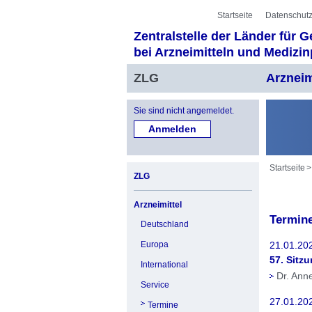
Sprung zur Servicenavigation
Sprung zur Hauptnavigation
Sprung zur Unternavigation
Sprung zur Suche
Sprung zum Inhalt
Sprung zum Fußbereich
Startseite
Datenschutz
Zentralstelle der Länder für 
bei Arzneimitteln und Medizi
ZLG
Arzneim
Sie sind nicht angemeldet.
Startseite
ZLG
Arzneimittel
Termin
Deutschland
21.01.20
Europa
57. Sitz
International
Dr. Ann
Service
27.01.20
Termine