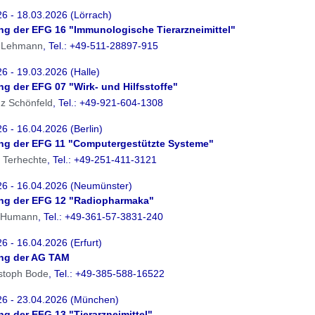
6 - 18.03.2026 (Lörrach)
ung der EFG 16 "Immunologische Tierarzneimittel"
a Lehmann
, Tel.: +49-511-28897-915
6 - 19.03.2026 (Halle)
ung der EFG 07 "Wirk- und Hilfsstoffe"
nz Schönfeld
,
Tel.: +49-921-604-1308
6 - 16.04.2026 (Berlin)
ung der EFG 11 "Computergestützte Systeme"
o Terhechte
, Tel.: +49-251-411-3121
26 - 16.04.2026 (Neumünster)
ung der EFG 12 "Radiopharmaka"
k Humann
,
Tel.: +49-361-57-3831-240
6 - 16.04.2026 (Erfurt)
ung der AG TAM
istoph Bode
, Tel.: +49-385-588-16522
26 - 23.04.2026 (München)
ung der EFG 13 "Tierarzneimittel"