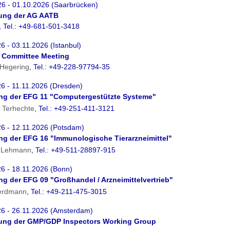
26 - 01.10.2026 (Saarbrücken)
zung der AG AATB
, Tel.: +49-681-501-3418
6 - 03.11.2026 (Istanbul)
S Committee Meeting
 Hegering
, Tel.: +49-228-97794-35
6 - 11.11.2026 (Dresden)
ung der EFG 11 "Computergestützte Systeme"
o Terhechte
, Tel.: +49-251-411-3121
26 - 12.11.2026 (Potsdam)
ung der EFG 16 "Immunologische Tierarzneimittel"
a Lehmann
, Tel.: +49-511-28897-915
6 - 18.11.2026 (Bonn)
ung der EFG 09 "Großhandel / Arzneimittelvertrieb"
erdmann
, Tel.: +49-211-475-3015
26 - 26.11.2026 (Amsterdam)
zung der GMP/GDP Inspectors Working Group