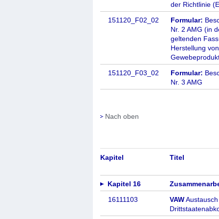
der Richtlinie 
151120_F02_02
Formular:
Besc
Nr. 2 AMG (in d
geltenden Fassu
Herstellung von
Gewebeproduk
151120_F03_02
Formular:
Besc
Nr. 3 AMG
Nach oben
Kapitel
Titel
Kapitel 16
Zusammenarbei
16111103
VAW
Austausch 
Drittstaatena