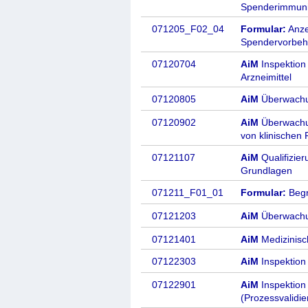
Spenderimmun
071205_F02_04
Formular:
Anze
Spendervorbe
07120704
AiM
Inspektion 
Arzneimittel
07120805
AiM
Überwachu
07120902
AiM
Überwachun
von klinischen 
07121107
AiM
Qualifizier
Grundlagen
071211_F01_01
Formular:
Begr
07121203
AiM
Überwachu
07121401
AiM
Medizinis
07122303
AiM
Inspektion
07122901
AiM
Inspektion 
(Prozessvalidie