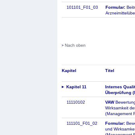
101101_F01_03
Formular:
Beit
Arzneimittelü
Nach oben
Kapitel
Titel
Kapitel 11
Internes Qual
Überprüfung 
11110102
VAW
Bewertung
Wirksamkeit d
(Management R
111101_F01_02
Formular:
Bewe
und Wirksamke
(Management R