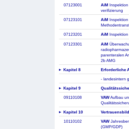
07123001
AiM
Inspektion
verifizierung
07123101
AiM
Inspektion 
Methodentrans
07123201
AiM
Inspektion
07123301
AiM
Überwachun
radiopharmazeut
parenteralen A
2b AMG
Kapitel 8
Erforderliche
- landesintern g
Kapitel 9
Qualitätssic
09110108
VAW
Aufbau un
Qualitätssich
Kapitel 10
Vertrauensbi
10110102
VAW
Jahresber
(GMP/GDP)