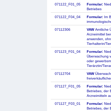
071122_F01_05
Formular:
Niede
Betriebes
071122_F04_04
Formular:
Im B
immunologische
07112306
VAW
Amtliche 
Arzneimittel b
anwenden, ohne 
Tierhalterin/Tie
071123_F01_04
Formular:
Nied
Überwachung vo
oder gewerbsm
Tierärztin/Tiera
07112704
VAW
Überwachu
freiverkäuflich
071127_F01_05
Formular:
Niede
Betriebes, der 
Arzneimitteln 
071127_F03_01
Formular:
Niede
Betriebes, der 