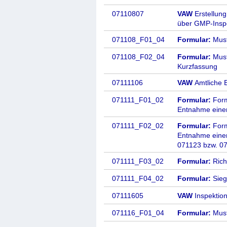
07110807
VAW
Erstellun
über GMP-Insp
071108_F01_04
Formular:
Must
071108_F02_04
Formular:
Must
Kurzfassung
07111106
VAW
Amtliche
071111_F01_02
Formular:
Formb
Entnahme eine
071111_F02_02
Formular:
Formb
Entnahme eine
071123 bzw. 0
071111_F03_02
Formular:
Rich
071111_F04_02
Formular:
Sieg
07111605
VAW
Inspektio
071116_F01_04
Formular:
Must