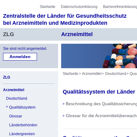
Sprung zur Servicenavigation
Sprung zur Hauptnavigation
Sprung zur Unternavigation
Sprung zur Suche
Sprung zum Inhalt
Sprung zum Fußbereich
Startseite
Datenschutzerklärung
Barrierefreierklärun
Zentralstelle der Länder für Gesundheitsschutz
bei Arzneimitteln und Medizinprodukten
ZLG
Arzneimittel
Sie sind nicht angemeldet.
Startseite
Arzneimittel
Deutschland
Qual
ZLG
Arzneimittel
Qualitätssystem der Länder
Deutschland
Beschreibung des Qualitätssicherun
Qualitätssystem
Glossar für die Arzneimittelüberwac
Glossar
Länderbehörden
Ländergremien