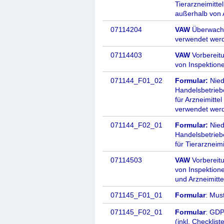
Tierarzneimitte
außerhalb von 
07114204
VAW
Überwachu
verwendet wer
07114403
VAW
Vorbereit
von Inspektion
071144_F01_02
Formular:
Nied
Handelsbetriebe
für Arzneimitt
verwendet wer
071144_F02_01
Formular:
Nied
Handelsbetriebe
für Tierarzneim
07114503
VAW
Vorbereit
von Inspektion
und Arzneimitte
071145_F01_01
Formular
: Mus
071145_F02_01
Formular
: GDP
(inkl. Checklis