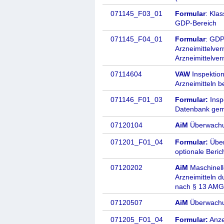
071145_F03_01
Formular
: Kla
GDP-Bereich
071145_F04_01
Formular
: GDP
Arzneimittelverm
Arzneimittelverm
07114604
VAW
Inspektio
Arzneimitteln 
071146_F01_03
Formular:
Insp
Datenbank gem.
07120104
AiM
Überwachun
071201_F01_04
Formular:
Über
optionale Beric
07120202
AiM
Maschinelle
Arzneimitteln
d
nach § 13 AMG
07120507
AiM
Überwachun
071205_F01_04
Formular:
Anze