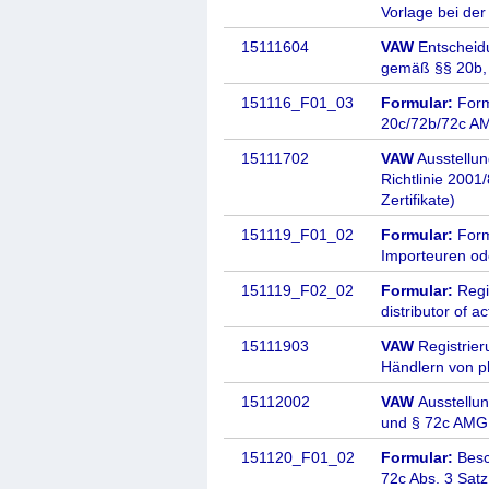
Vorlage bei der 
15111604
VAW
Entscheidu
gemäß §§ 20b,
151116_F01_03
Formular:
Form
20c/72b/72c A
15111702
VAW
Ausstellun
Richtlinie 200
Zertifikate)
151119_F01_02
Formular:
Form
Importeuren od
151119_F02_02
Formular:
Regi
distributor of 
15111903
VAW
Registrier
Händlern von p
15112002
VAW
Ausstellu
und § 72c AMG
151120_F01_02
Formular:
Besc
72c Abs. 3 Sat