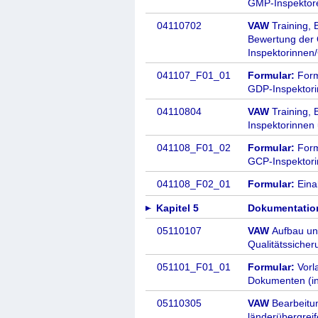
GMP-Inspektor
04110702
VAW
Training, 
Bewertung der 
Inspektorinnen
041107_F01_01
Formular:
Formb
GDP-Inspektor
04110804
VAW
Training, 
Inspektorinnen
041108_F01_02
Formular:
Formb
GCP-Inspektor
041108_F02_01
Formular:
Eina
Kapitel 5
Dokumentatio
05110107
VAW
Aufbau un
Qualitätssiche
051101_F01_01
Formular:
Vorl
Dokumenten (in
05110305
VAW
Bearbeitu
länderübergre