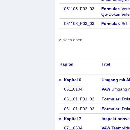
051103_F02_03
Formular:
Vert
QS-Dokumente
051103_F03_03
Formular:
Schu
Nach oben
Kapitel
Titel
Kapitel 6
Umgang mit A
06110104
VAW
Umgang m
061101_F01_02
Formular:
Doku
061101_F02_02
Formular:
Doku
Kapitel 7
Inspektionsve
07110604
VAW
Teambildu