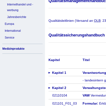
Qualitätsmanagementhandbuc
Internethandel und -
werbung
Jahresberichte
Qualitätsleitlinien (Versand an
OLB
: 2
Europa
International
Qualitätssicherungshandbuch
Service
Medizinprodukte
Kapitel
Titel
Kapitel 1
Verantwortung
- landesintern g
Kapitel 2
Verwaltungst
02110104
VAW
Vermeidung
021101_F01_03
Formular:
Erklä