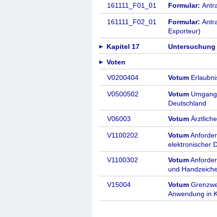
161111_F01_01
Formular:
Antr
161111_F02_01
Formular:
Antr
Exporteur)
Kapitel 17
Untersuchung
Voten
V0200404
Votum
Erlaubnis
V0500502
Votum
Umgang 
Deutschland
V06003
Votum
Ärztlich
V1100202
Votum
Anforder
elektronischer 
V1100302
Votum
Anforder
und Handzeich
V15004
Votum
Grenzwer
Anwendung in K