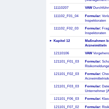
11110207
VAW
Durchführ
111102_F01_04
Formular:
Vorla
Inspektoraten
111102_F02_03
Formular:
Frage
Inspektoraten
Kapitel 12
Maßnahmen be
Arzneimitteln
12110106
VAW
Vorgehens
121101_F01_03
Formular:
Scha
Risikomeldunge
121101_F02_03
Formular:
Chec
Arzneimittelrisi
121101_F03_03
Formular:
Dat
Unternehmer [
121101_F06_03
Formular:
Klas
121101_F07_02
Formular:
Risi