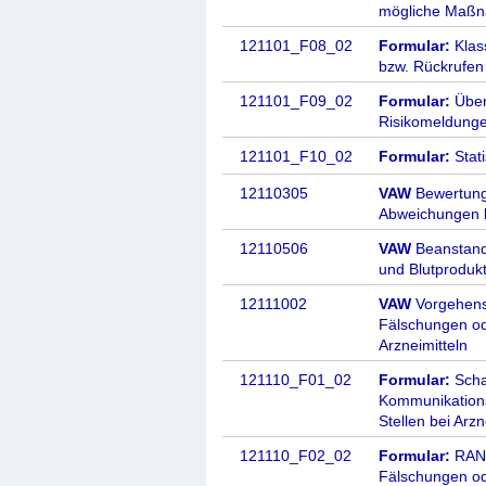
mögliche Maß
121101_F08_02
Formular:
Klas
bzw. Rückrufen
121101_F09_02
Formular:
Über
Risikomeldunge
121101_F10_02
Formular:
Stat
12110305
VAW
Bewertung
Abweichungen 
12110506
VAW
Beanstandu
und Blutproduk
12111002
VAW
Vorgehensw
Fälschungen od
Arzneimitteln
121110_F01_02
Formular:
Scha
Kommunikationss
Stellen bei Arz
121110_F02_02
Formular:
RAN-F
Fälschungen od