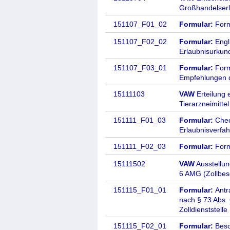
Großhandelser
151107_F01_02
Formular:
Form
151107_F02_02
Formular:
Engl
Erlaubnisurkun
151107_F03_01
Formular:
Form
Empfehlungen 
15111103
VAW
Erteilung 
Tierarzneimittel
151111_F01_03
Formular:
Chec
Erlaubnisverfa
151111_F02_03
Formular:
Form
15111502
VAW
Ausstellun
6 AMG (Zollbes
151115_F01_01
Formular:
Antr
nach § 73 Abs.
Zolldienststelle
151115_F02_01
Formular:
Besc