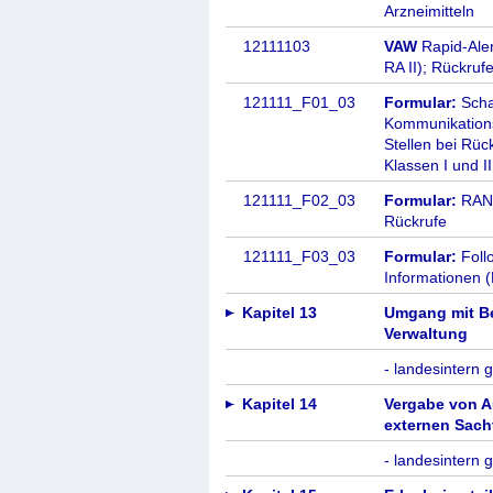
Arzneimitteln
12111103
VAW
Rapid-Aler
RA II); Rückruf
121111_F01_03
Formular:
Scha
Kommunikationss
Stellen bei Rü
Klassen I und II
121111_F02_03
Formular:
RAN-F
Rückrufe
121111_F03_03
Formular:
Foll
Informationen 
Kapitel 13
Umgang mit Be
Verwaltung
- landesintern g
Kapitel 14
Vergabe von A
externen Sach
- landesintern g