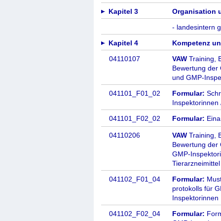
Kapitel 3
Organisation
- landesintern g
Kapitel 4
Kompetenz und
04110107
VAW
Training, 
Bewertung der 
und GMP-Inspe
041101_F01_02
Formular:
Schr
Inspektorinnen
041101_F02_02
Formular:
Eina
04110206
VAW
Training, 
Bewertung der 
GMP-Inspektori
Tierarzneimittel
041102_F01_04
Formular:
Must
protokolls für
Inspektorinnen
041102_F02_04
Formular:
Formb