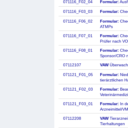
071116_F02_04
Formular:
Ausf
071116_F03_03
Formular:
Chec
071116_F06_02
Formular:
Chec
ATMPs
071116_F07_01
Formular:
Chec
Prüfer nach VO
071116_F08_01
Formular:
Chec
Sponsor/CRO n
07112107
VAW
Überwachu
071121_F01_05
Formular:
Niede
tierärztlichen
071121_F02_03
Formular:
Bean
Veterinärmediz
071121_F03_01
Formular:
In d
Arzneimittel/V
07112208
VAW
Tierarzne
Tierhaltungen