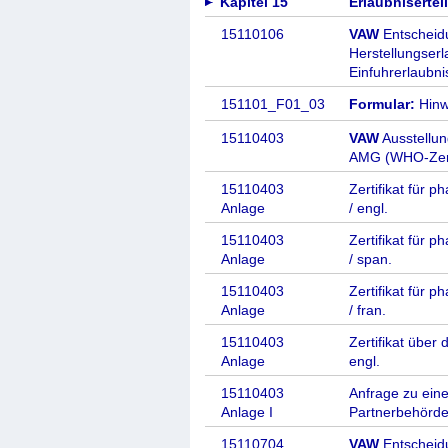
Kapitel 15
Erlaubnisertei
15110106
VAW
Entscheidu
Herstellungser
Einfuhrerlaubn
151101_F01_03
Formular:
Hinw
15110403
VAW
Ausstellun
AMG (WHO-Zerti
15110403
Zertifikat für 
Anlage
/ engl.
15110403
Zertifikat für 
Anlage
/ span.
15110403
Zertifikat für 
Anlage
/ fran.
15110403
Zertifikat über
Anlage
engl.
15110403
Anfrage zu eine
Anlage I
Partnerbehörd
15110704
VAW
Entscheidu