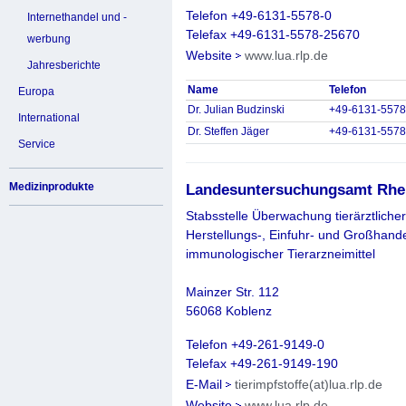
Telefon +49-6131-5578-0
Internethandel und -
Telefax +49-6131-5578-25670
werbung
Website
www.lua.rlp.de
Jahresberichte
Name
Telefon
Europa
Dr. Julian Budzinski
+49-6131-5578
International
Dr. Steffen Jäger
+49-6131-5578
Service
Medizinprodukte
Landesuntersuchungsamt Rhei
Stabsstelle Überwachung tierärztliche
Herstellungs-, Einfuhr- und Großhande
immunologischer Tierarzneimittel
Mainzer Str. 112
56068 Koblenz
Telefon +49-261-9149-0
Telefax +49-261-9149-190
E-Mail
tierimpfstoffe(at)lua.rlp.de
Website
www.lua.rlp.de