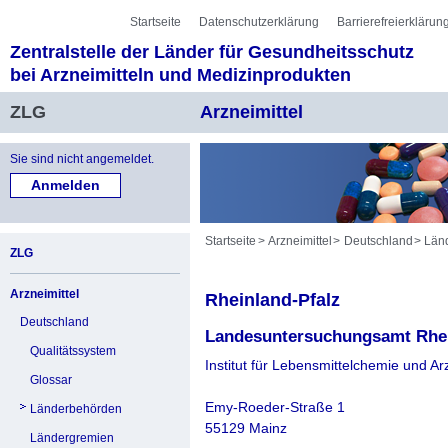
Sprung zur Servicenavigation
Sprung zur Hauptnavigation
Sprung zur Unternavigation
Sprung zur Suche
Sprung zum Inhalt
Sprung zum Fußbereich
Startseite
Datenschutzerklärung
Barrierefreierklärun
Zentralstelle der Länder für Gesundheitsschutz
bei Arzneimitteln und Medizinprodukten
ZLG
Arzneimittel
Sie sind nicht angemeldet.
Startseite
Arzneimittel
Deutschland
Län
ZLG
Arzneimittel
Rheinland-Pfalz
Deutschland
Landesuntersuchungsamt Rhei
Qualitätssystem
Institut für Lebensmittelchemie und Ar
Glossar
Emy-Roeder-Straße 1
Länderbehörden
55129 Mainz
Ländergremien