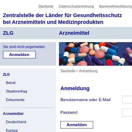
Sprung zur Servicenavigation
Sprung zur Hauptnavigation
Sprung zur Unternavigation
Sprung zur Suche
Sprung zum Inhalt
Sprung zum Fußbereich
Startseite
Datenschutzerklärung
Barrierefreierklärun
Zentralstelle der Länder für Gesundheitsschutz
bei Arzneimitteln und Medizinprodukten
ZLG
Arzneimittel
Sie sind nicht angemeldet.
Startseite
Anmeldung
ZLG
Beirat
Anmeldung
Staatsvertrag
Benutzername oder E-Mail
Dokumente
Passwort
Arzneimittel
Deutschland
Europa