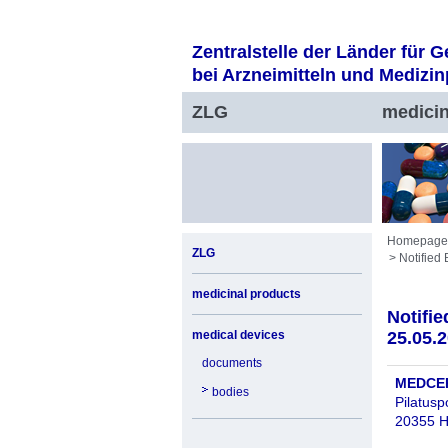
Jump to service navigation
Jump to main navigation
Jump to subnavigation
Jump to search
Jump to content area
Jump to footer
Zentralstelle der Länder für 
bei Arzneimitteln und Medizi
ZLG
medicin
Homepage
ZLG
Notified 
medicinal products
Notifie
medical devices
25.05.
documents
MEDCERT
bodies
Pilatusp
20355 