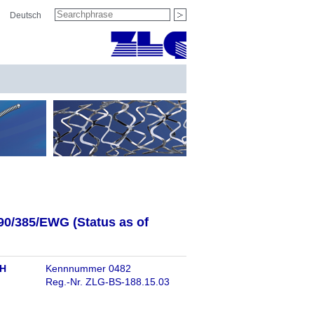
Searchphrase
Deutsch
start search
 90/385/EWG (Status as of
bH
Kennnummer 0482
Reg.-Nr. ZLG-BS-188.15.03