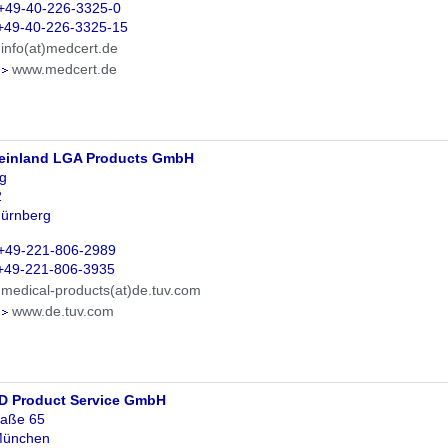
 +49-40-226-3325-0
 +49-40-226-3325-15
info(at)medcert.de
e
www.medcert.de
einland LGA Products GmbH
g
2
ürnberg
 +49-221-806-2989
 +49-221-806-3935
medical-products(at)de.tuv.com
e
www.de.tuv.com
D Product Service GmbH
raße 65
München